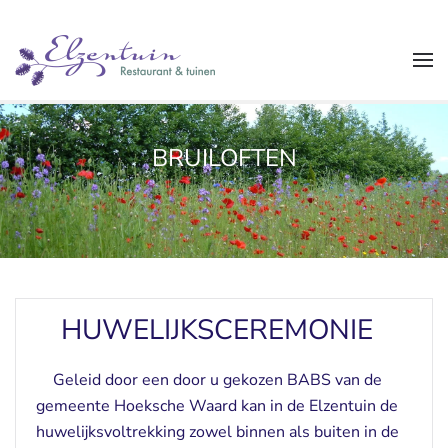
Overslaan
en
naar
de
inhoud
BRUILOFTEN
gaan
HUWELIJKSCEREMONIE
Geleid door een door u gekozen BABS van de
gemeente Hoeksche Waard kan in de Elzentuin de
huwelijksvoltrekking zowel binnen als buiten in de