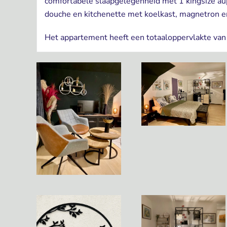
comfortabele slaapgelegenheid met 1 kingsize au
douche en kitchenette met koelkast, magnetron e
Het appartement heeft een totaaloppervlakte va