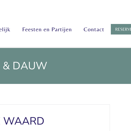
lijk
Feesten en Partijen
Contact
RESERV
G & DAUW
HE WAARD