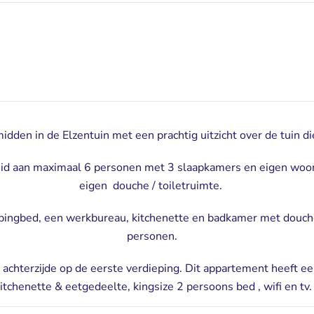
den in de Elzentuin met een prachtig uitzicht over de tuin die v
id aan maximaal 6 personen met 3 slaapkamers en eigen woo
eigen douche / toiletruimte.
upingbed, een werkbureau, kitchenette en badkamer met douche
personen.
chterzijde op de eerste verdieping. Dit appartement heeft e
itchenette & eetgedeelte, kingsize 2 persoons bed , wifi en tv.