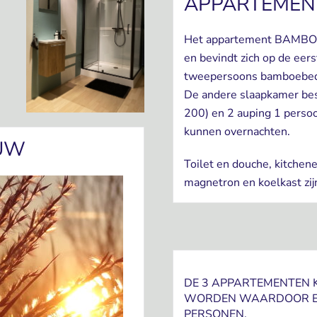
APPARTEMEN
Het appartement BAMBOE
en bevindt zich op de eer
tweepersoons bamboebed
De andere slaapkamer bes
200) en 2 auping 1 pers
kunnen overnachten.
UW
Toilet en douche, kitchen
magnetron en koelkast zij
DE 3 APPARTEMENTEN 
WORDEN WAARDOOR ER 
PERSONEN.