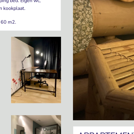
ping bed. Eigen wc,
n kookplaat.
n 60 m2.